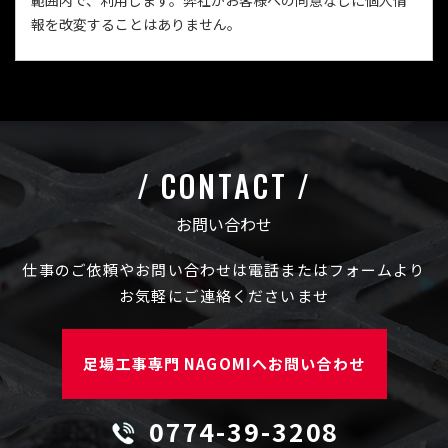
範囲内で、利用します。弊社がお客様への同意なしに個人情
報を改変することはありません。
2）個人情報の第三者への提供について
弊社は、お客様の同意なく個人情報を第三者に開示または提
供いたしません。ただし、次の場合は除きます。
・法律の適用を受ける場合
CONTACT
・警察や、官公署から要請があった場合
お問い合わせ
3）個人情報の管理について
仕事のご依頼やお問い合わせは電話またはフォームより
弊社はお客様の個人情報を安全に管理致します。
お気軽にご連絡くださいませ
お客様の個人情報の紛失や、改ざん、漏えい、個人情報への
不正侵入を防止するために、適正なセキュリティ対策を致し
ます。
足場工事専門 NAGOMIへお問い合わせ
4）ご本人の照会について
0774-39-3208