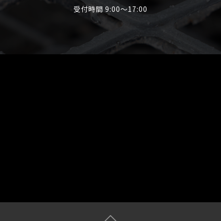
お客様が個人情報を開示、消去、訂正などの要求がある場合
受付時間 9:00〜17:00
には、必要な範囲で対応致します。
5）法令、規範の遵守と見直し
弊社は、ご提供頂いた個人情報に関して、適用される日本の
法令やその他の規範を遵守致します。
また、本ポリシーの内容を見直し、その改善に努めます。
6）お問い合わせ
弊社の個人情報の取り扱いに関するお問い合わせは下記まで
ご連絡ください。
株式会社NAGOMI
代表 角山 和生
〒610-0302 京都府綴喜郡井手町井手段ノ下42-1​​​​​​​
tel：
0774-39-3208